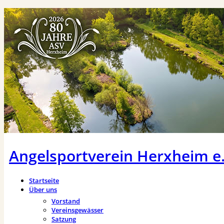
Angelsportverein Herxheim e.
Startseite
Über uns
Vorstand
Vereinsgewässer
Satzung