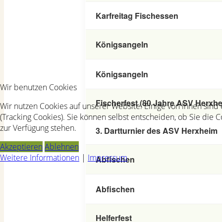
Karfreitag Fischessen
Königsangeln
Königsangeln
Wir benutzen Cookies
Fischerfest (80 Jahre ASV Herxh
Wir nutzen Cookies auf unserer Website. Einige von ihnen sind
(Tracking Cookies). Sie können selbst entscheiden, ob Sie die 
zur Verfügung stehen.
3. Dartturnier des ASV Herxheim
Akzeptieren
Ablehnen
Weitere Informationen
|
Impressum
Abfischen
Abfischen
Helferfest