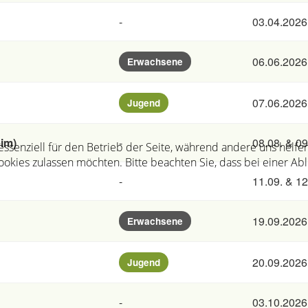
-
03.04.2026 
06.06.2026 
Erwachsene
07.06.2026 
Jugend
eim)
-
08.08. & 0
 essenziell für den Betrieb der Seite, während andere uns helf
Cookies zulassen möchten. Bitte beachten Sie, dass bei einer Ab
-
11.09. & 1
19.09.2026 
Erwachsene
20.09.2026 
Jugend
-
03.10.2026 